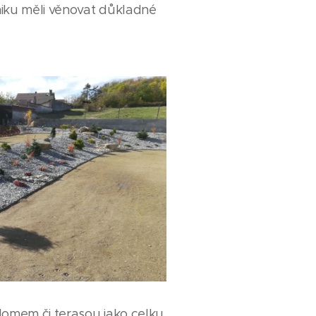
iku měli věnovat důkladné
domem či terasou jako celku