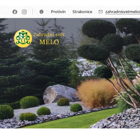
🏡Protivín 🏡 Strakonice
zahradnisvetmelo