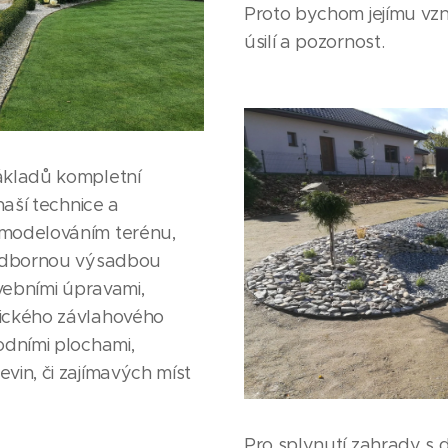
Proto bychom jejímu vzn
úsilí a pozornost.
ákladů kompletní
naší technice a
 modelováním terénu,
 odbornou výsadbou
avebními úpravami,
tického závlahového
odními plochami,
vin, či zajímavých míst
Pro splynutí zahrady s 