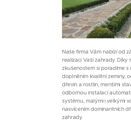
Naše firma Vám nabízí od z
realizaci Vaší zahrady. Díky 
zkušenostem si poradíme s
doplněním kvalitní zeminy,
dřevin a rostlin, menšími st
odbornou instalací automa
systému, malými i velkými v
nasvícením dominantních dře
zahrady.