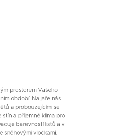
tným prostorem Vašeho
ním období. Na jaře nás
větů a probouzejícími se
 stín a příjemné klima pro
acuje barevností listů a v
 se sněhovými vločkami.