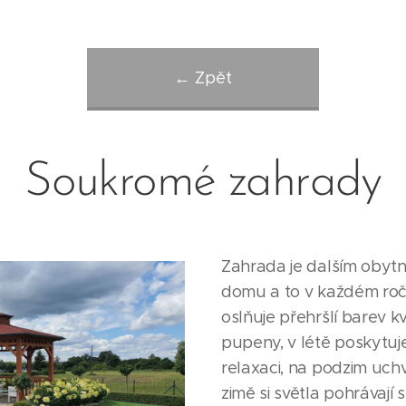
← Zpět
Soukromé zahrady
Zahrada je dalším oby
domu a to v každém roč
oslňuje přehršlí barev k
pupeny, v létě poskytuje
relaxaci, na podzim uchv
zimě si světla pohrávají