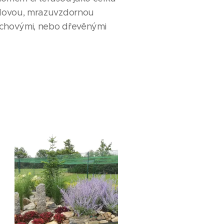
tylovou, mrazuvzdornou
echovými, nebo dřevěnými