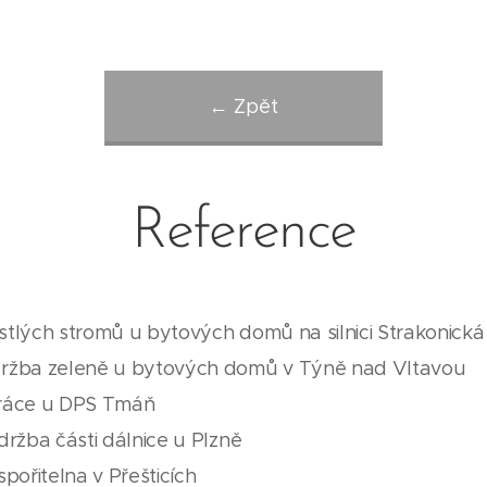
← Zpět
Reference
tlých stromů u bytových domů na silnici Strakonická
ržba zeleně u bytových domů v Týně nad Vltavou
ráce u DPS Tmáň
držba části dálnice u Plzně
pořitelna v Přešticích