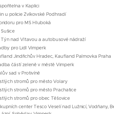
pořitelna v Kaplici
n u policie Zvíkovské Podhradí
oridoru pro MS Hluboká
 Sušice
l Týn nad Vltavou a autobusové nádraží
adby pro Lidl Vimperk
ufland Jindřichův Hradec, Kaufland Palmovka Praha
adba částí zeleně v městě Vimperk
ův sad v Protivíně
stlých stromů pro město Volary
stlých stromů pro město Prachatice
stlých stromů pro obec Těšovice
upních center Tesco Veselí nad Lužnicí, Vodňany, B
ázní, Soběslav, Vimperk