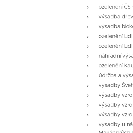
ozelenění ČS s
výsadba dřevi
výsadba biok
ozelenění Lidl
ozelenění Lid
náhradní výs
ozelenění Ka
údržba a výs
výsadby Švehl
výsadby vzro
výsadby vzro
výsadby vzro
výsadby u nák
Mariánských L