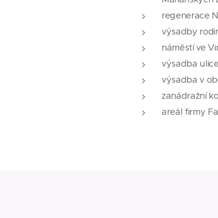
regenerace Ná
výsadby rodi
náměstí ve V
výsadba ulice
výsadba v obc
zanádražní k
areál firmy Fa