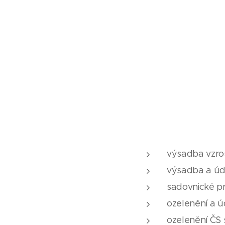
výsadba vzros
výsadba a úd
sadovnické p
ozelenění a ú
ozelenění ČS s