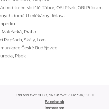
chodského sídliště Tábor, OBI Písek, OBI Příbram
nných domů U mlékárny Jihlava
imperku
 Malešická, Praha
i Rapšach, Skály, Lom
omunikace České Budějovice
urecia, Písek
Zahradní svět MELO, Na Ostrově 7, Protivín, 398 11
Facebook
Instagram