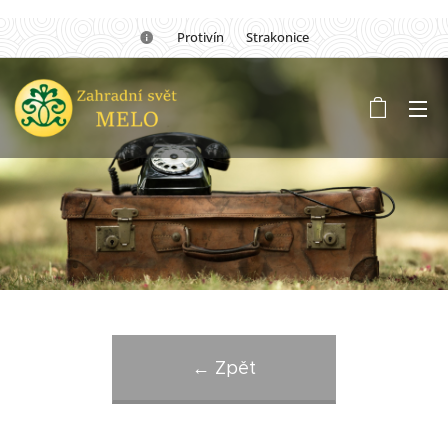
🏡Protivín 🏡 Strakonice
← Zpět