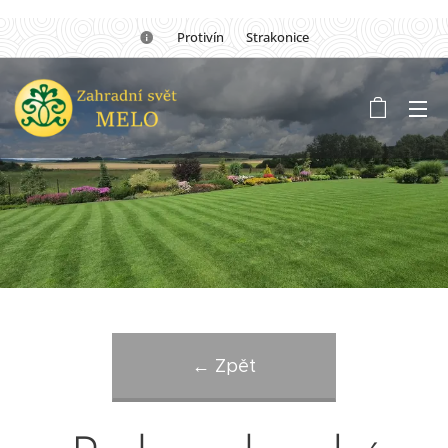
🏡Protivín 🏡 Strakonice
← Zpět