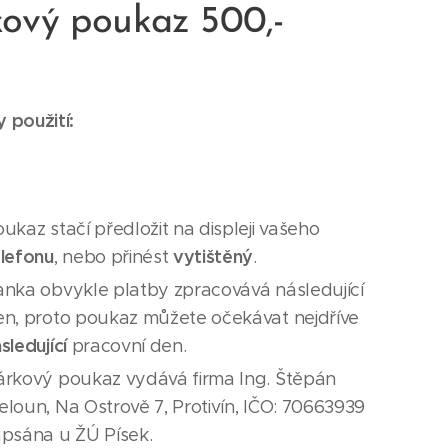
ový poukaz 500,-
 použití:
ukaz stačí předložit na displeji vašeho
elefonu
vytištěný
, nebo přinést
.
anka obvykle platby zpracovává následující
en, proto poukaz můžete očekávat nejdříve
sledující
pracovní den.
árkový poukaz vydává firma Ing. Štěpán
loun, Na Ostrově 7, Protivín, IČO: 70663939
apsána u ŽÚ Písek.