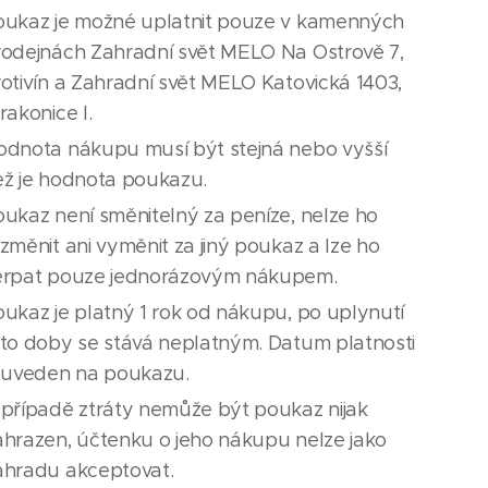
oukaz je možné uplatnit pouze v kamenných
rodejnách Zahradní svět MELO Na Ostrově 7,
otivín a Zahradní svět MELO Katovická 1403,
rakonice I.
odnota nákupu musí být stejná nebo vyšší
ež je hodnota poukazu.
ukaz není směnitelný za peníze, nelze ho
změnit ani vyměnit za jiný poukaz a Ize ho
erpat pouze jednorázovým nákupem.
ukaz je platný 1 rok od nákupu, po uplynutí
éto doby se stává neplatným. Datum platnosti
e uveden na poukazu.
 případě ztráty nemůže být poukaz nijak
ahrazen, účtenku o jeho nákupu nelze jako
áhradu akceptovat.