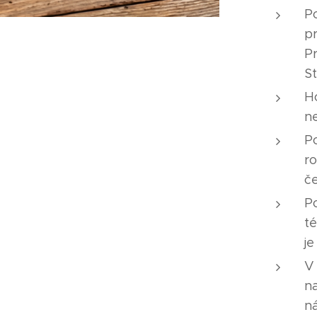
P
p
Pr
St
H
n
Po
ro
č
Po
t
j
V
n
n