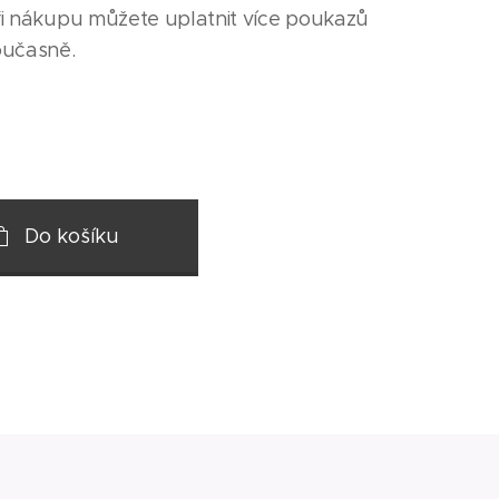
ři nákupu můžete uplatnit více poukazů
oučasně.
Do košíku