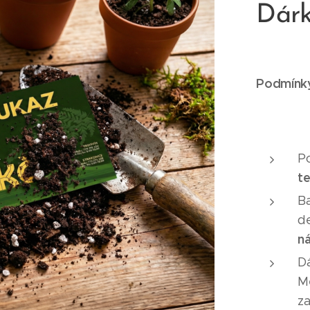
Dárk
Podmínky
Po
t
B
d
ná
D
Me
z